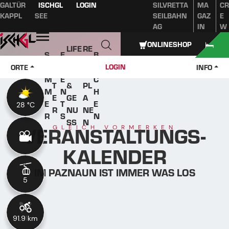
GALTÜR
ISCHGL
LOGIN
SILVRETTA
MA
CR
Inhaltsverzeichnis
Hauptinhalt
Inhaltsverzeichnis
Hauptnavigation
KAPPL
SEE
SEILBAHN
GAZ
E
AG
IN
W
Öffnen
ONLINESHOP
LIFE
RE
S
E
B
W
STY
IS
O
V
U
LOGIN
ORTE
INFO
IN
LE
E
M
E
C
T
&
PL
M
N
H
E
GE
A
E
T
E
28 °C
28 °C
R
NU
NE
R
S
N
SS
N
VERANSTALTUNGS-
GLEICH VORMERKEN
KALENDER
IM PAZNAUN IST IMMER WAS LOS
5
5
91.9 km
11