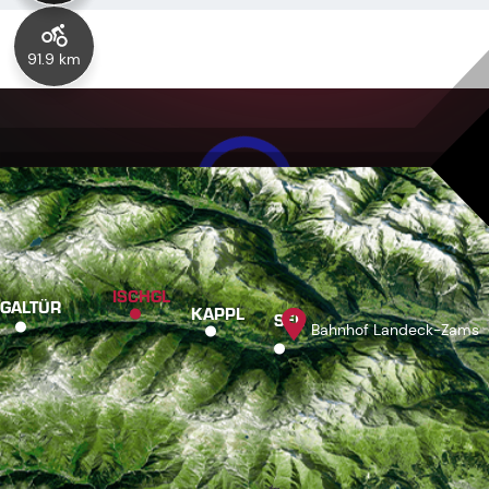
91.9 km
ISCHGL
GALTÜR
KAPPL
SEE
Bahnhof Landeck-Zams