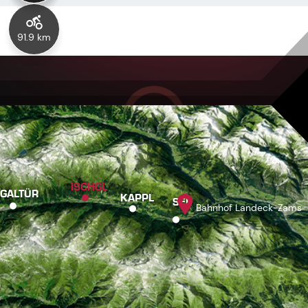
91.9 km
ISCHGL
GALTÜR
KAPPL
SEE
Bahnhof Landeck-Zams