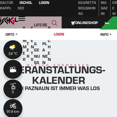
GALTÜR
ISCHGL
LOGIN
SILVRETTA
MA
CR
Inhaltsverzeichnis
Hauptinhalt
Inhaltsverzeichnis
Hauptnavigation
KAPPL
SEE
SEILBAHN
GAZ
E
AG
IN
W
Öffnen
ONLINESHOP
LIFE
RE
S
E
B
W
STY
IS
O
V
U
LOGIN
ORTE
INFO
IN
LE
E
M
E
C
T
&
PL
M
N
H
E
GE
A
E
T
E
24 °C
24 °C
R
NU
NE
R
S
N
SS
N
VERANSTALTUNGS-
GLEICH VORMERKEN
KALENDER
IM PAZNAUN IST IMMER WAS LOS
5
5
91.9 km
11