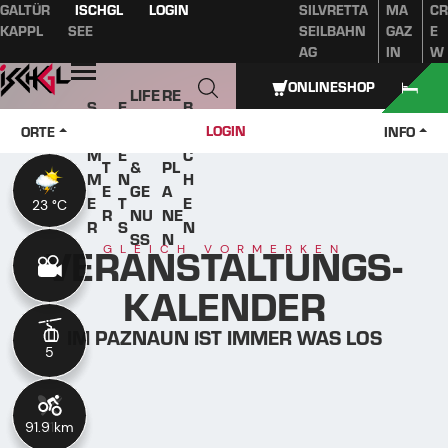
GALTÜR
ISCHGL
LOGIN
SILVRETTA
MA
CR
Inhaltsverzeichnis
Hauptinhalt
Inhaltsverzeichnis
Hauptnavigation
KAPPL
SEE
SEILBAHN
GAZ
E
AG
IN
W
Öffnen
ONLINESHOP
LIFE
RE
S
E
B
W
STY
IS
O
V
U
LOGIN
ORTE
INFO
IN
LE
E
M
E
C
T
&
PL
M
N
H
E
GE
A
E
T
E
23 °C
23 °C
R
NU
NE
R
S
N
SS
N
VERANSTALTUNGS-
GLEICH VORMERKEN
KALENDER
IM PAZNAUN IST IMMER WAS LOS
5
5
91.9 km
11