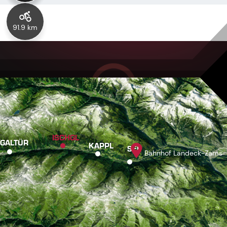
91.9 km
ISCHGL
GALTÜR
KAPPL
SEE
Bahnhof Landeck-Zams