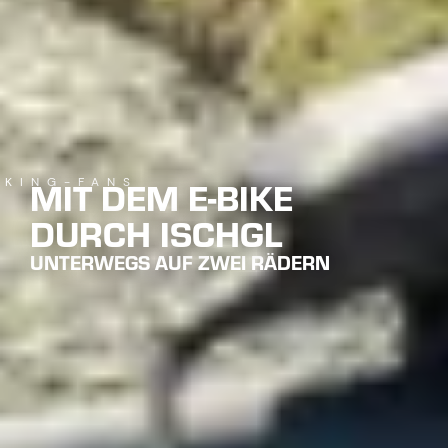
MIT DEM E-BIKE
IKING-FANS
DURCH ISCHGL
UNTERWEGS AUF ZWEI RÄDERN