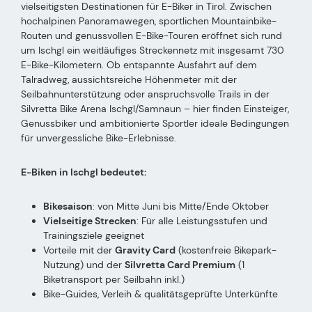
vielseitigsten Destinationen für E-Biker in Tirol. Zwischen
hochalpinen Panoramawegen, sportlichen Mountainbike-
Routen und genussvollen E-Bike-Touren eröffnet sich rund
um Ischgl ein weitläufiges Streckennetz mit insgesamt 730
E-Bike-Kilometern. Ob entspannte Ausfahrt auf dem
Talradweg, aussichtsreiche Höhenmeter mit der
Seilbahnunterstützung oder anspruchsvolle Trails in der
Silvretta Bike Arena Ischgl/Samnaun – hier finden Einsteiger,
Genussbiker und ambitionierte Sportler ideale Bedingungen
für unvergessliche Bike-Erlebnisse.
E-Biken in Ischgl bedeutet:
Bikesaison
: von Mitte Juni bis Mitte/Ende Oktober
Vielseitige Strecken
: Für alle Leistungsstufen und
Trainingsziele geeignet
Vorteile mit der
Gravity Card
(kostenfreie Bikepark-
Nutzung) und der
Silvretta Card Premium
(1
Biketransport per Seilbahn inkl.)
Bike-Guides, Verleih & qualitätsgeprüfte Unterkünfte