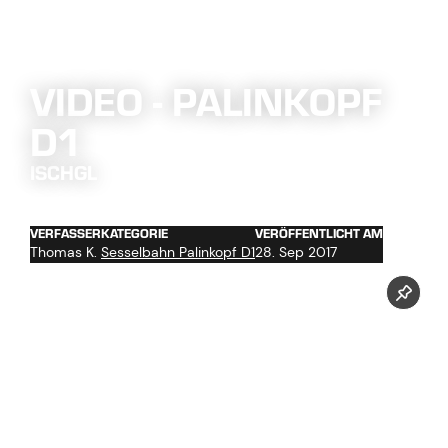
VIDEO - PALINKOPF
D1
ISCHGL
VERFASSER
KATEGORIE
VERÖFFENTLICHT AM
Thomas K.
Sesselbahn Palinkopf D1
28. Sep 2017