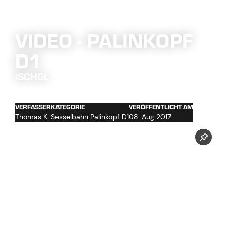
VIDEO - PALINKOPF
D1
ISCHGL
VERFASSER
KATEGORIE
VERÖFFENTLICHT AM
Thomas K.
Sesselbahn Palinkopf D1
08. Aug 2017