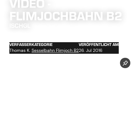
VIDEO -
FLIMJOCHBAHN B2
ISCHGL
VERFASSER
KATEGORIE
VERÖFFENTLICHT AM
Thomas K.
Sesselbahn Flimjoch B2
26. Jul 2016
Jetzt unseren Youtube Kanal abonnieren