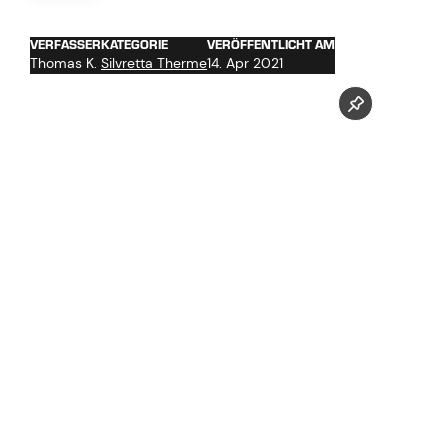
VERFASSER
KATEGORIE
VERÖFFENTLICHT AM
Thomas K.
Silvretta Therme
14. Apr 2021
Seit dieser Woche werden die Betonbauarbeiten
fortgeführt.