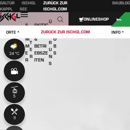
GALTÜR
ISCHGL
ZURÜCK ZUR
BAUBLOG
Inhaltsverzeichnis
Hauptinhalt
Inhaltsverzeichnis
Hauptnavigation
KAPPL
SEE
ISCHGL.COM
Öffnen
ONLINESHOP
Ü
S
SKITIC
W
B
O
KETS
J
ZURÜCK ZUR ISCHGL.COM
ORTE
INFO
IN
E
M
&
O
T
R
M
BETRI
B
E
U
E
EBSZE
S
24 °C
24 °C
R
N
R
ITEN
S
5
5
11
11