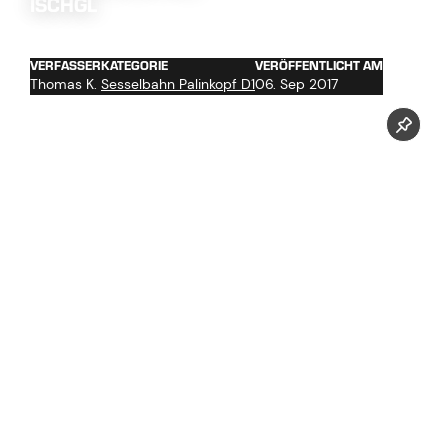
ISCHGL
VERFASSER
KATEGORIE
VERÖFFENTLICHT AM
Thomas K.
Sesselbahn Palinkopf D1
06. Sep 2017
Fertigstellen der Streckenfundamente
Seilbahntechnische Streckenmontage
Streckenkabelgraben