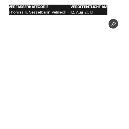
VERFASSER
KATEGORIE
VERÖFFENTLICHT AM
Thomas K.
Sesselbahn Velilleck F1
12. Aug 2019
Jetzt unseren Youtube Kanal abonnieren